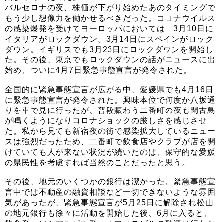
バルセロナの夜、株価が下がり始めたあのタイミングで
もう少し想像力を働かせるべきだった。コロナウイルス
の感染爆発を受けてヨーロッパにおいては、3月10日に
イタリアがロックダウン。3月14日にスペインがロック
ダウン。イギリスでも3月23日にロックダウンを開始し
た。その後、東京でもロックダウンの話がニュースに出
始め、ついに4月7日緊急事態宣言が発令された。
全国的に緊急事態宣言が広がる中、愛媛県でも4月16日
に緊急事態宣言が発令された。興味本位で何度か八坂通
りを車で見に行ったが、普段賑わう二番町の夜も閑古鳥
が鳴くようになりコロナショックの厳しさを感じさせ
た。私から見ても新宿夜の街で感染拡大しているニュー
スは強烈だったため、二番町で飲食店やクラブが店を開
けていても人が来ない状況が続いたのは、保守的な愛媛
の県民性を考慮すれば当然のことだったと思う。
その後、地元のいくつかの銀行は潔かった。緊急事態宣
言中では不動産の融資相談など一切できないような雰囲
気があったが、緊急事態宣言が5月25日に解除され松山
の地元銀行も徐々に活動を開始した後、6月に入ると、