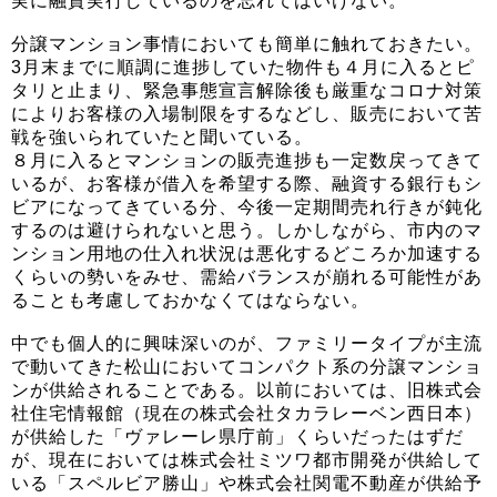
実に融資実行しているのを忘れてはいけない。
分譲マンション事情においても簡単に触れておきたい。
3月末までに順調に進捗していた物件も４月に入るとピ
タリと止まり、緊急事態宣言解除後も厳重なコロナ対策
によりお客様の入場制限をするなどし、販売において苦
戦を強いられていたと聞いている。
８月に入るとマンションの販売進捗も一定数戻ってきて
いるが、お客様が借入を希望する際、融資する銀行もシ
ビアになってきている分、今後一定期間売れ行きが鈍化
するのは避けられないと思う。しかしながら、市内のマ
ンション用地の仕入れ状況は悪化するどころか加速する
くらいの勢いをみせ、需給バランスが崩れる可能性があ
ることも考慮しておかなくてはならない。
中でも個人的に興味深いのが、ファミリータイプが主流
で動いてきた松山においてコンパクト系の分譲マンショ
ンが供給されることである。以前においては、旧株式会
社住宅情報館（現在の株式会社タカラレーベン西日本）
が供給した「ヴァレーレ県庁前」くらいだったはずだ
が、現在においては株式会社ミツワ都市開発が供給して
いる「スペルビア勝山」や株式会社関電不動産が供給予