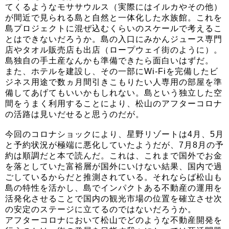
てくるようなモササウルス（実際にはイルカやその他）
が間近で見られる島と自然と一体化した水族館。これを
島プロジェクトに混ぜ込むくらいのスケールで考えるこ
とはできないだろうか。島の入口にみかんジュース専門
店やタオル販売店も出店（ロープウェイ街のように）。
島独自の手土産なんかも準備できたら面白いはずだ。
また、ホテルを建設し、その一部にWi-Fiを完備したビ
ジネス用途で数ヵ月間引きこもりたい人専用の部屋を準
備してあげてもいいかもしれない。島という独立した空
間をうまく利用することにより、松山のアフターコロナ
の活路は見いだせると思うのだが。
今回のコロナショックにより、星野リゾートは4月、5月
と予約状況が極端に悪化していたようだが、7月8月の予
約は順調だと本で読んだ。これは、これまで国外でお金
を落としていた富裕層が国外にいけない結果、国内で過
ごしているからだと推測されている。それならば松山も
島の特性を活かし、島でインパクトある不動産の運用を
活発化させることで国内の観光市場の位置を確立させ次
の安定のステージに立てるのではないだろうか。
アフターコロナにおいて松山でどのような不動産開発を