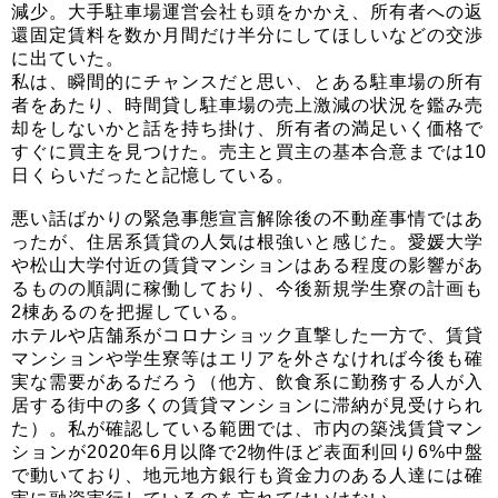
減少。大手駐車場運営会社も頭をかかえ、所有者への返
還固定賃料を数か月間だけ半分にしてほしいなどの交渉
に出ていた。
私は、瞬間的にチャンスだと思い、とある駐車場の所有
者をあたり、時間貸し駐車場の売上激減の状況を鑑み売
却をしないかと話を持ち掛け、所有者の満足いく価格で
すぐに買主を見つけた。売主と買主の基本合意までは10
日くらいだったと記憶している。
悪い話ばかりの緊急事態宣言解除後の不動産事情ではあ
ったが、住居系賃貸の人気は根強いと感じた。愛媛大学
や松山大学付近の賃貸マンションはある程度の影響があ
るものの順調に稼働しており、今後新規学生寮の計画も
2棟あるのを把握している。
ホテルや店舗系がコロナショック直撃した一方で、賃貸
マンションや学生寮等はエリアを外さなければ今後も確
実な需要があるだろう（他方、飲食系に勤務する人が入
居する街中の多くの賃貸マンションに滞納が見受けられ
た）。私が確認している範囲では、市内の築浅賃貸マン
ションが2020年6月以降で2物件ほど表面利回り6%中盤
で動いており、地元地方銀行も資金力のある人達には確