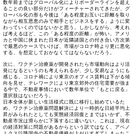
数年前まではグローバル化によりボーダーラインを超え
ることの良い部分だけがフィーチャーされてきたが、グ
ローバル化の形も今後は「ある程度お互いに距離を取り
ながら相互恩恵のみで相手とビジネスをする」ように変
わっていくのではないかと思う。しかしながら、考えれ
ば考えるほど、この「ある程度の距離」が怖い。アメリ
カと中国に挟まれた日本が近隣諸国との付き合い方次第
で最悪のケースでいけば、市場がコロナ時より更に悪化
する、を想定しておかなくてはならないだろう。
次に、ワクチン治療薬が開発されたら市場動向はより活
発になるというのも考えられるが、少し安易なようにも
感じる。コロナ禍により東京のオフィス賃料は下がる傾
向を見せ、テレワークにより東京郊外の住宅需要が強ま
る中で、不動産事情において数年単位で「もとに戻る」
選択肢はないだろう。
日本全体が新しい生活様式に既に移行し始めているた
め、ワクチン治療薬問題解決により一時的な日経平均上
昇がみられたとしても実態経済回復とまではいかず、不
動産市況は滑らかに下落するに違いない。これは、現在
の経済対策に問題があるからという訳ではなく、アベノ
ミクス以降国内の不動産価格が上がりすぎてしまったこ