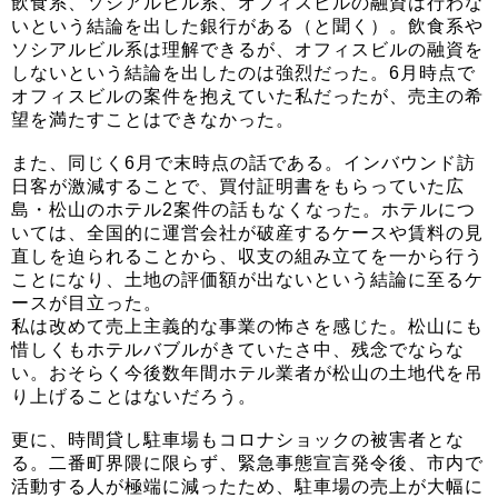
飲食系、ソシアルビル系、オフィスビルの融資は行わな
いという結論を出した銀行がある（と聞く）。飲食系や
ソシアルビル系は理解できるが、オフィスビルの融資を
しないという結論を出したのは強烈だった。6月時点で
オフィスビルの案件を抱えていた私だったが、売主の希
望を満たすことはできなかった。
また、同じく6月で末時点の話である。インバウンド訪
日客が激減することで、買付証明書をもらっていた広
島・松山のホテル2案件の話もなくなった。ホテルにつ
いては、全国的に運営会社が破産するケースや賃料の見
直しを迫られることから、収支の組み立てを一から行う
ことになり、土地の評価額が出ないという結論に至るケ
ースが目立った。
私は改めて売上主義的な事業の怖さを感じた。松山にも
惜しくもホテルバブルがきていたさ中、残念でならな
い。おそらく今後数年間ホテル業者が松山の土地代を吊
り上げることはないだろう。
更に、時間貸し駐車場もコロナショックの被害者とな
る。二番町界隈に限らず、緊急事態宣言発令後、市内で
活動する人が極端に減ったため、駐車場の売上が大幅に