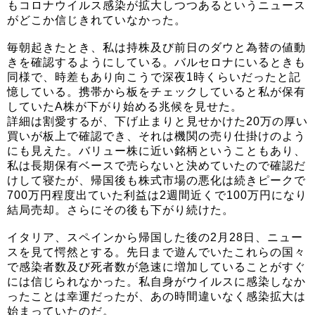
もコロナウイルス感染が拡大しつつあるというニュース
がどこか信じきれていなかった。
毎朝起きたとき、私は持株及び前日のダウと為替の値動
きを確認するようにしている。バルセロナにいるときも
同様で、時差もあり向こうで深夜1時くらいだったと記
憶している。携帯から板をチェックしていると私が保有
していたA株が下がり始める兆候を見せた。
詳細は割愛するが、下げ止まりと見せかけた20万の厚い
買いが板上で確認でき、それは機関の売り仕掛けのよう
にも見えた。バリュー株に近い銘柄ということもあり、
私は長期保有ベースで売らないと決めていたので確認だ
けして寝たが、帰国後も株式市場の悪化は続きピークで
700万円程度出ていた利益は2週間近くで100万円になり
結局売却。さらにその後も下がり続けた。
イタリア、スペインから帰国した後の2月28日、ニュー
スを見て愕然とする。先日まで遊んでいたこれらの国々
で感染者数及び死者数が急速に増加していることがすぐ
には信じられなかった。私自身がウイルスに感染しなか
ったことは幸運だったが、あの時間違いなく感染拡大は
始まっていたのだ。