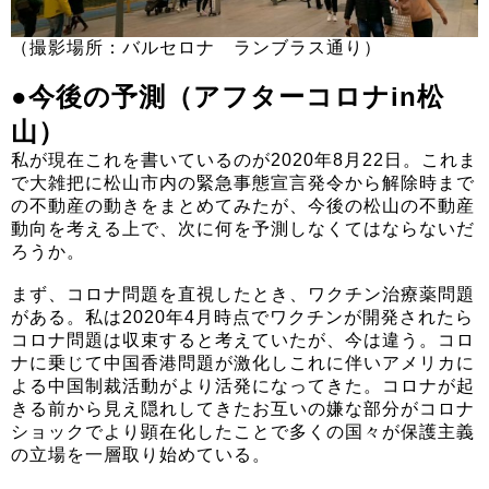
（撮影場所：バルセロナ ランブラス通り）
●今後の予測（アフターコロナin松
山）
私が現在これを書いているのが2020年8月22日。これま
で大雑把に松山市内の緊急事態宣言発令から解除時まで
の不動産の動きをまとめてみたが、今後の松山の不動産
動向を考える上で、次に何を予測しなくてはならないだ
ろうか。
まず、コロナ問題を直視したとき、ワクチン治療薬問題
がある。私は2020年4月時点でワクチンが開発されたら
コロナ問題は収束すると考えていたが、今は違う。コロ
ナに乗じて中国香港問題が激化しこれに伴いアメリカに
よる中国制裁活動がより活発になってきた。コロナが起
きる前から見え隠れしてきたお互いの嫌な部分がコロナ
ショックでより顕在化したことで多くの国々が保護主義
の立場を一層取り始めている。