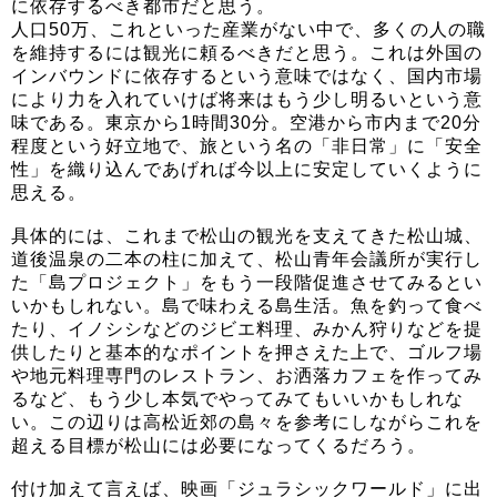
に依存するべき都市だと思う。
人口50万、これといった産業がない中で、多くの人の職
を維持するには観光に頼るべきだと思う。これは外国の
インバウンドに依存するという意味ではなく、国内市場
により力を入れていけば将来はもう少し明るいという意
味である。東京から1時間30分。空港から市内まで20分
程度という好立地で、旅という名の「非日常」に「安全
性」を織り込んであげれば今以上に安定していくように
思える。
具体的には、これまで松山の観光を支えてきた松山城、
道後温泉の二本の柱に加えて、松山青年会議所が実行し
た「島プロジェクト」をもう一段階促進させてみるとい
いかもしれない。島で味わえる島生活。魚を釣って食べ
たり、イノシシなどのジビエ料理、みかん狩りなどを提
供したりと基本的なポイントを押さえた上で、ゴルフ場
や地元料理専門のレストラン、お洒落カフェを作ってみ
るなど、もう少し本気でやってみてもいいかもしれな
い。この辺りは高松近郊の島々を参考にしながらこれを
超える目標が松山には必要になってくるだろう。
付け加えて言えば、映画「ジュラシックワールド」に出