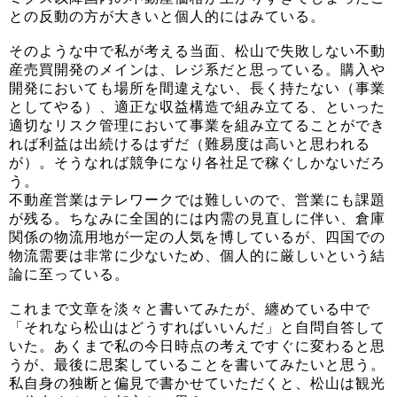
との反動の方が大きいと個人的にはみている。
そのような中で私が考える当面、松山で失敗しない不動
産売買開発のメインは、レジ系だと思っている。購入や
開発においても場所を間違えない、長く持たない（事業
としてやる）、適正な収益構造で組み立てる、といった
適切なリスク管理において事業を組み立てることができ
れば利益は出続けるはずだ（難易度は高いと思われる
が）。そうなれば競争になり各社足で稼ぐしかないだろ
う。
不動産営業はテレワークでは難しいので、営業にも課題
が残る。ちなみに全国的には内需の見直しに伴い、倉庫
関係の物流用地が一定の人気を博しているが、四国での
物流需要は非常に少ないため、個人的に厳しいという結
論に至っている。
これまで文章を淡々と書いてみたが、纏めている中で
「それなら松山はどうすればいいんだ」と自問自答して
いた。あくまで私の今日時点の考えですぐに変わると思
うが、最後に思案していることを書いてみたいと思う。
私自身の独断と偏見で書かせていただくと、松山は観光